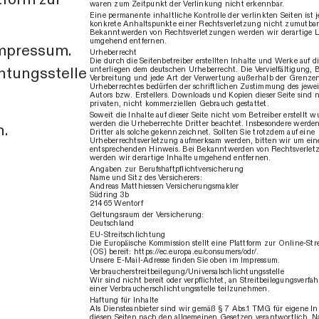
waren zum Zeitpunkt der Verlinkung nicht erkennbar.
Eine permanente inhaltliche Kontrolle der verlinkten Seiten ist
konkrete Anhaltspunkte einer Rechtsverletzung nicht zumutbar
Bekanntwerden von Rechtsverletzungen werden wir derartige L
umgehend entfernen.
Impressum.
Urheberrecht
Die durch die Seitenbetreiber erstellten Inhalte und Werke auf d
htungsstelle
unterliegen dem deutschen Urheberrecht. Die Vervielfältigung, 
Verbreitung und jede Art der Verwertung außerhalb der Grenze
Urheberrechtes bedürfen der schriftlichen Zustimmung des jewei
Autors bzw. Erstellers. Downloads und Kopien dieser Seite sind n
privaten, nicht kommerziellen Gebrauch gestattet.
Soweit die Inhalte auf dieser Seite nicht vom Betreiber erstellt w
werden die Urheberrechte Dritter beachtet. Insbesondere werden
n.
Dritter als solche gekennzeichnet. Sollten Sie trotzdem auf eine
Urheberrechtsverletzung aufmerksam werden, bitten wir um ein
entsprechenden Hinweis. Bei Bekanntwerden von Rechtsverlet
werden wir derartige Inhalte umgehend entfernen.
Angaben zur Berufshaftpflichtversicherung
Name und Sitz des Versicherers:
Andreas Matthiessen Versicherungsmakler
Südring 3b
21465 Wentorf
Geltungsraum der Versicherung:
Deutschland
EU-Streitschlichtung
Die Europäische Kommission stellt eine Plattform zur Online-Str
(OS) bereit: https://ec.europa.eu/consumers/odr/.
Unsere E-Mail-Adresse finden Sie oben im Impressum.
Verbraucher­streit­beilegung/Universal­schlichtungs­stelle
Wir sind nicht bereit oder verpflichtet, an Streitbeilegungsverfah
einer Verbraucherschlichtungsstelle teilzunehmen.
Haftung für Inhalte
Als Diensteanbieter sind wir gemäß § 7 Abs.1 TMG für eigene In
diesen Seiten nach den allgemeinen Gesetzen verantwortlich. Na