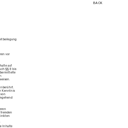
BACK
eitbeilegung
ren vor
halte auf
ch §§ 8 bis
bermittelte
ch
weisen.
n
unberührt.
er Kenntnis
 von
 umgehend
deren
e fremden
linkten
r
e Inhalte