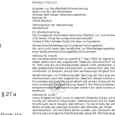
PRIVACY POLICY
Angaben zur Berufshaftpflichtversicherung
Name und Sitz des Versicherers:
Andreas Matthiessen Versicherungsmakler
Südring 3b
21465 Wentorf
Geltungsraum der Versicherung:
Deutschland
EU-Streitschlichtung
Die Europäische Kommission stellt eine Plattform zur Online-Str
(OS) bereit: https://ec.europa.eu/consumers/odr/.
Unsere E-Mail-Adresse finden Sie oben im Impressum.
g
Verbraucher­streit­beilegung/Universal­schlichtungs­stelle
Wir sind nicht bereit oder verpflichtet, an Streitbeilegungsverfah
einer Verbraucherschlichtungsstelle teilzunehmen.
Haftung für Inhalte
Als Diensteanbieter sind wir gemäß § 7 Abs.1 TMG für eigene In
diesen Seiten nach den allgemeinen Gesetzen verantwortlich. Na
10 TMG sind wir als Diensteanbieter jedoch nicht verpflichtet, ü
oder gespeicherte fremde Informationen zu überwachen oder na
Umständen zu forschen, die auf eine rechtswidrige Tätigkeit hin
Verpflichtungen zur Entfernung oder Sperrung der Nutzung vo
Informationen nach den allgemeinen Gesetzen bleiben hiervon 
Eine diesbezügliche Haftung ist jedoch erst ab dem Zeitpunkt d
einer konkreten Rechtsverletzung möglich. Bei Bekanntwerden
entsprechenden Rechtsverletzungen werden wir diese Inhalte
entfernen.
§ 27 a
Haftung für Links
Unser Angebot enthält Links zu externen Websites Dritter, auf 
Inhalte wir keinen Einfluss haben. Deshalb können wir für dies
Inhalte auch keine Gewähr übernehmen. Für die Inhalte der ver
Seiten ist stets der jeweilige Anbieter oder Betreiber der Seiten
verantwortlich. Die verlinkten Seiten wurden zum Zeitpunkt de
tform zur
Verlinkung auf mögliche Rechtsverstöße überprüft. Rechtswidrig