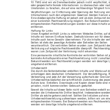
10 TMG sind wir als Diensteanbieter jedoch nicht verpflichtet, ü
oder gespeicherte fremde Informationen zu überwachen oder na
Umständen zu forschen, die auf eine rechtswidrige Tätigkeit hin
Verpflichtungen zur Entfernung oder Sperrung der Nutzung vo
Informationen nach den allgemeinen Gesetzen bleiben hiervon 
Eine diesbezügliche Haftung ist jedoch erst ab dem Zeitpunkt d
einer konkreten Rechtsverletzung möglich. Bei Bekanntwerden
entsprechenden Rechtsverletzungen werden wir diese Inhalte
entfernen.
Haftung für Links
Unser Angebot enthält Links zu externen Websites Dritter, auf 
Inhalte wir keinen Einfluss haben. Deshalb können wir für dies
Inhalte auch keine Gewähr übernehmen. Für die Inhalte der ver
Seiten ist stets der jeweilige Anbieter oder Betreiber der Seiten
verantwortlich. Die verlinkten Seiten wurden zum Zeitpunkt de
Verlinkung auf mögliche Rechtsverstöße überprüft. Rechtswidrig
waren zum Zeitpunkt der Verlinkung nicht erkennbar.
Eine permanente inhaltliche Kontrolle der verlinkten Seiten ist
konkrete Anhaltspunkte einer Rechtsverletzung nicht zumutbar
Bekanntwerden von Rechtsverletzungen werden wir derartige L
umgehend entfernen.
Urheberrecht
Die durch die Seitenbetreiber erstellten Inhalte und Werke auf d
unterliegen dem deutschen Urheberrecht. Die Vervielfältigung, 
Verbreitung und jede Art der Verwertung außerhalb der Grenze
Urheberrechtes bedürfen der schriftlichen Zustimmung des jewei
Autors bzw. Erstellers. Downloads und Kopien dieser Seite sind n
privaten, nicht kommerziellen Gebrauch gestattet.
Soweit die Inhalte auf dieser Seite nicht vom Betreiber erstellt w
werden die Urheberrechte Dritter beachtet. Insbesondere werden
Dritter als solche gekennzeichnet. Sollten Sie trotzdem auf eine
Urheberrechtsverletzung aufmerksam werden, bitten wir um ein
entsprechenden Hinweis. Bei Bekanntwerden von Rechtsverlet
werden wir derartige Inhalte umgehend entfernen.