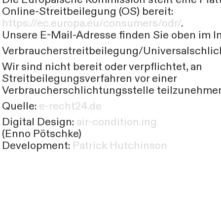
Online-Streitbeilegung (OS) bereit:
https://ec.europa.eu/consumers/odr/
.
Unsere E-Mail-Adresse finden Sie oben im 
Verbraucherstreitbeilegung/Universalschlic
Wir sind nicht bereit oder verpflichtet, an
Streitbeilegungsverfahren vor einer
Verbraucherschlichtungsstelle teilzunehme
Quelle:
e-recht24.de
Digital Design:
air-condition.ing
(Enno Pötschke)
Development:
Patrick Hutchinson