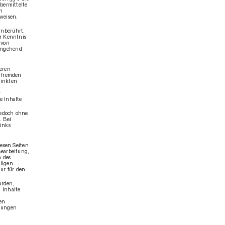
bermittelte
ch
weisen.
n
unberührt.
er Kenntnis
 von
 umgehend
deren
e fremden
linkten
r
e Inhalte
 jedoch ohne
. Bei
inks
iesen Seiten
Bearbeitung,
n des
ligen
ur für den
urden,
 Inhalte
en
zungen