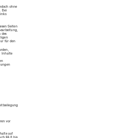
 jedoch ohne
. Bei
inks
iesen Seiten
Bearbeitung,
n des
ligen
ur für den
urden,
 Inhalte
en
zungen
eitbeilegung
ren vor
halte auf
ch §§ 8 bis