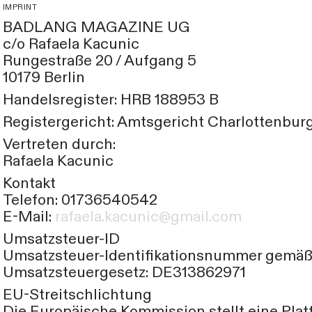
IMPRINT
BADLANG MAGAZINE UG
c/o Rafaela Kacunic
Rungestraße 20 / Aufgang 5
10179 Berlin
Handelsregister: HRB 188953 B
Registergericht: Amtsgericht Charlottenbur
Vertreten durch:
Rafaela Kacunic
Kontakt
Telefon: 01736540542
E-Mail:
rafaela.kacunic@gmail.com
Umsatzsteuer-ID
Umsatzsteuer-Identifikationsnummer gemäß 
Umsatzsteuergesetz: DE313862971
EU-Streitschlichtung
Die Europäische Kommission stellt eine Plat